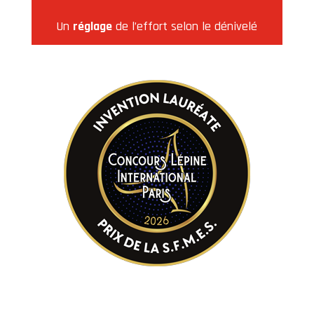
Un
réglage
de l’effort selon le dénivelé