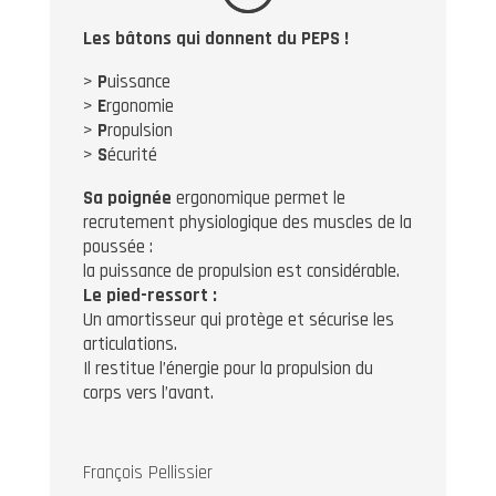
Les bâtons qui donnent du PEPS !
>
P
uissance
>
E
rgonomie
>
P
ropulsion
>
S
écurité
Sa poignée
ergonomique permet le
recrutement physiologique des muscles de la
poussée :
la puissance de propulsion est considérable.
Le pied-ressort :
Un amortisseur qui protège et sécurise les
articulations.
Il restitue l’énergie pour la propulsion du
corps vers l’avant.
François Pellissier