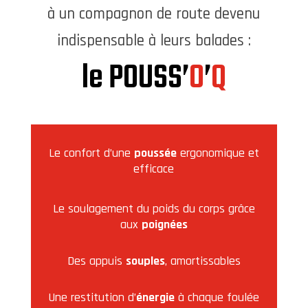
à un compagnon de route devenu
indispensable à leurs balades :
le POUSS’
O
’
Q
Le confort d’une
poussée
ergonomique et
efficace
Le soulagement du poids du corps grâce
aux
poignées
Des appuis
souples
, amortissables
Une restitution d’
énergie
à chaque foulée